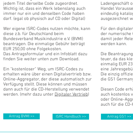
jedem Titel derselbe Code zugeordnet.
Ladengeschäft o
Wichtig ist, dass ein Werk lebenslang auch
Handel Vorausse
immer nur ein und denselben Code haben
eindeutig katalo
darf. (egal ob physisch auf CD oder Digital)
ausgezeichnet 
Wer eigene ISRC-Codes nutzen möchte, kann
Für den digitalen
diese z.b. für Deutschland beim
der numerische C
Bundesverband Musikindustrie e.V. (BVMI)
damit jeder Rel
beantragen. Die einmalige Gebühr beträgt
werden kann.
EUR 250,00 ohne Folgekosten.
Das Antragsformular und ein Infoblatt dazu
Die Beantragung 
finden Sie weiter unten zum Download.
teuer, da das kl
einmalig EUR 23
Ein "kostenloser" Weg, um ISRC-Codes zu
eine Jahresgebü
erhalten wäre über einen Digitalvertrieb bzw.
Die einzig offizi
Online-Aggregator, der diese automatisch zur
die GS1 Germa
Verfügung stellt. Diese können und müssen
dann auch für die CD-Herstellung verwendet
Diesen Code erh
werden. (mehr dazu unter
Digitaler Vertrieb
)
auch kostenlos v
oder Online-Agg
auch für die CD-
Antrag BVMI >>
ISRC Handbuch >>
Antrag GS1 >>