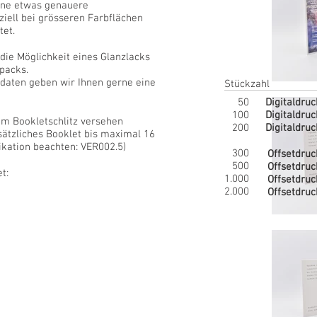
eine etwas genauere
iell bei grösseren Farbflächen
tet.
die Möglichkeit eines Glanzlacks
packs.
daten geben wir Ihnen gerne eine
Stückzahl
50
Digitaldruc
100
Digitaldruc
em Bookletschlitz versehen
200
Digitaldruc
usätzliches Booklet bis maximal 16
fikation beachten: VER002.5)
300
Offsetdruc
500
Offsetdruc
t:
1.000
Offsetdruc
2.000
Offsetdruc