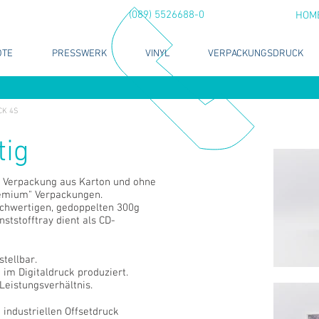
(089) 5526688-0
HOM
OTE
PRESSWERK
VINYL
VERPACKUNGSDRUCK
CK 4S
tig
le Verpackung aus Karton und ohne
remium" Verpackungen.
chwertigen, gedoppelten 300g
ststofftray dient als CD-
stellbar.
 im Digitaldruck produziert.
Leistungsverhältnis.
industriellen Offsetdruck