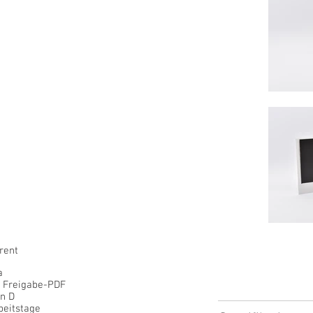
rent
a
. Freigabe-PDF
in D
beitstage