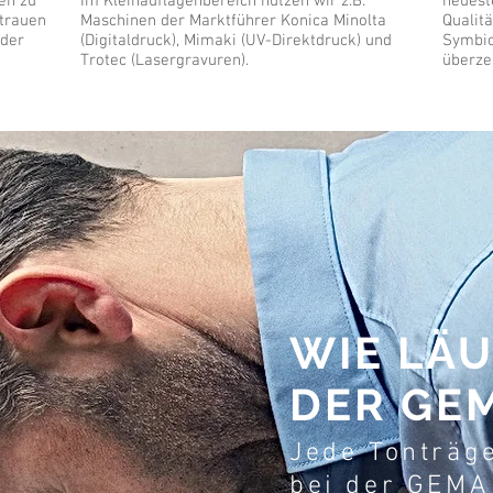
en zu
Im Kleinauflagenbereich nutzen wir z.B.
neuest
trauen
Maschinen der Marktführer Konica Minolta
Qualitä
 der
(Digitaldruck), Mimaki (UV-Direktdruck) und
Symbio
Trotec (Lasergravuren).
überze
WIE LÄU
DER GE
Jede Tonträg
bei der GEMA