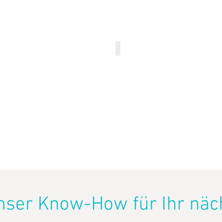
10inch EP
12inch Picturedisc
nser Know-How für Ihr näch