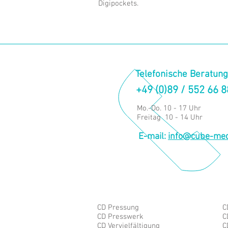
Digipockets.
Telefonische Beratung
+49 (0)89 / 552 66 
Mo.-Do. 10 - 17 Uhr
Freitag 10 - 14 Uhr
E-mail:
info@cube-med
CD Pressung
C
CD Presswerk
C
CD Vervielfältigung
C