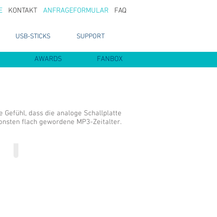
E
KONTAKT
ANFRAGEFORMULAR
FAQ
USB-STICKS
SUPPORT
AWARDS
FANBOX
e Gefühl, dass die analoge Schallplatte
onsten flach gewordene MP3-Zeitalter.
2x12inch mit Gatefoldcover