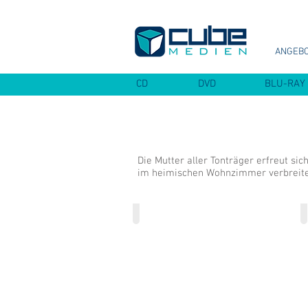
ANGEB
CD
DVD
BLU-RAY
Die Mutter aller Tonträger erfreut si
im heimischen Wohnzimmer verbreitet,
Splatter Vinyl
Splatterfarben