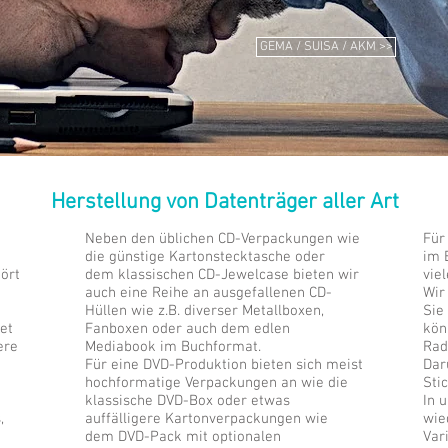
GEMA / SUISA / AKM >>
Herstellung von Datenträger aller Art
Neben den üblichen CD-Verpackungen wie
Für
die günstige Kartonstecktasche oder
im 
ört
dem klassischen CD-Jewelcase bieten wir
vie
auch eine Reihe an ausgefallenen CD-
Wir
Hüllen wie z.B. diverser Metallboxen,
Sie
et
Fanboxen oder auch dem edlen
kön
ere
Mediabook im Buchformat.
Rad
Für eine DVD-Produktion bieten sich meist
Dar
hochformatige Verpackungen an wie die
Sti
klassische DVD-Box oder etwas
In 
,
auffälligere Kartonverpackungen wie
wie
dem DVD-Pack mit optionalen
Var