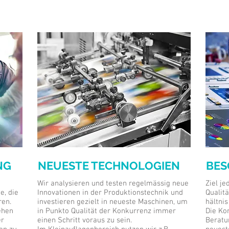
NG
NEUESTE TECHNOLOGIEN
BES
Wir analysieren und testen regelmässig neue
Ziel j
e, die
Innovationen in der Produktionstechnik und
Qualit
ren.
investieren gezielt in neueste Maschinen, um
hältnis
ehen
in Punkto Qualität der Konkurrenz immer
Die Ko
er
einen Schritt voraus zu sein.
Beratu