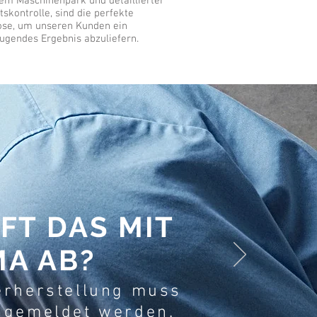
em Maschinenpark und detaillierter
tskontrolle, sind die perfekte
se, um unseren Kunden ein
ugendes Ergebnis abzuliefern.
FT DAS MIT
MA AB?
erherstellung muss
 gemeldet werden.