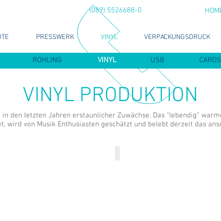
(089) 5526688-0
HOM
OTE
PRESSWERK
VINYL
VERPACKUNGSDRUCK
ROHLING
VINYL
USB
CARDS
VINYL PRODUKTION
ch in den letzten Jahren erstaunlicher Zuwächse. Das "lebendig" warm
 wird von Musik Enthusiasten geschätzt und belebt derzeit das ans
12inch mit Cover bedruckt
12inch mit Gatefoldcover