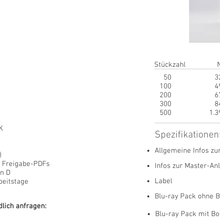
Stückzahl
50
3
100
4
200
6
300
8
500
1.3
K
Spezifikationen
Allgemeine Infos zu
)
. Freigabe-PDFs
Infos zur Master-An
in D
Label
beitstage
Blu-ray Pack ohne B
lich anfragen:
Blu-ray Pack mit Boo