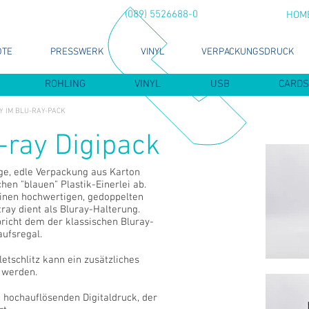
(089) 5526688-0
HOM
OTE
PRESSWERK
VINYL
VERPACKUNGSDRUCK
ROHLING
VINYL
USB
CARDS
Y IM BLU-RAY-PACK
-ray Digipack
ige, edle Verpackung aus Karton
hen "blauen" Plastik-Einerlei ab.
inen hochwertigen, gedoppelten
ray dient als Bluray-Halterung.
richt dem der klassischen Bluray-
aufsregal.
etschlitz kann ein zusätzliches
t werden.
 hochauflösenden Digitaldruck, der