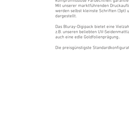
kompromisslose Farbechtheit garantier
Mit unserer marktführenden Druckauflö
werden selbst kleinste Schriften (3pt) 
dargestellt.
Das Bluray-Digipack bietet eine Vielza
z.B. unseren beliebten UV-Seidenmatt
auch eine edle Goldfolienprägung..
Die preisgünstigste Standardkonfigurat