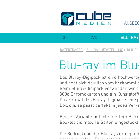
ANGEB
CD
DVD
BLU-RAY
DATENTRÄGER
>
BLU-RAY HERSTELLUNG
> BLU-RA
Blu-ray im Blu
Das Bluray-Digipack ist eine hochwert
und hebt sich deutlich vom herkömmlic
Beim Bluray-Digipack verwenden wir e
300g Chromokarton und ein Kunststofft
Das Format des Bluray-Digipacks entsp
Box, d.h. es passt perfekt in jedes Verk
Bei der Variante mit integriertem Bookl
Booklet bis max. 16 Seiten eingesteck
Die Bedruckung der Blu-rays erfolgt im