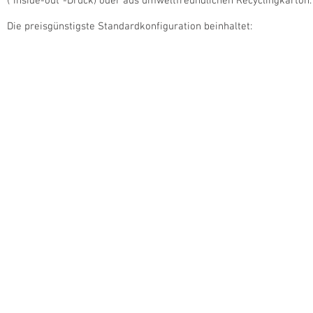
("inside-out"-Druck) oder aus umweltfreundlichen Recyclingkarton
Die preisgünstigste Standardkonfiguration beinhaltet: