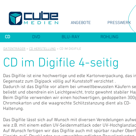
ANGEBOTE
PRESSWERK
CD
DVD
BLU-RAY
ROHLING
DATENTRÄGER
>
CD HERSTELLUNG
> CD IM DIGIFILE
CD im Digifile 4-seitig
Das Digifile ist eine hochwertige und edle Kartonverpackung, das 
Gegensatz zum Digipack völlig auf Kunststoff verzichtet .
Dadurch ist das Digifile vor allem bei umweltbewussten Käufern s
beliebt und obendrein ein Leichtgewicht, trotz gewohnt stabiler Hap
Beim Digifile verwenden wir einen hochwertigen, gedoppelten 300
Chromokarton und die waagrechte Schlitzstanzung dient als CD-
Halterung.
Das Digifile lässt sich auf Wunsch mit diversen Veredelungen aufwe
wie z.B. mit einem edlen UV-Seidenmattlack oder UV-Hochglanzlac
Auf Wunsch fertigen wir das Digifile auch mit spürbar rauher Ober