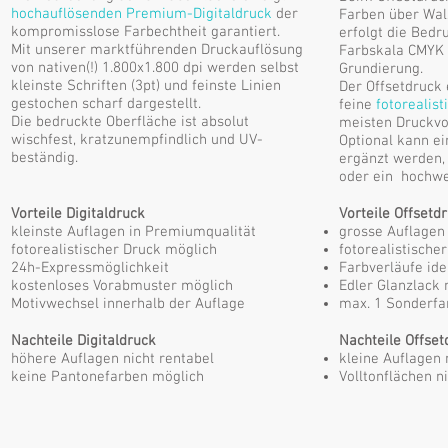
hochauflösenden Premium-Digitaldruck
der
Farben über Walz
kompromisslose Farbechtheit garantiert.
erfolgt die Bedr
Mit unserer marktführenden Druckauflösung
Farbskala CMYK 
von nativen(!) 1.800x1.800 dpi werden selbst
Grundierung.
kleinste Schriften (3pt) und feinste Linien
Der Offsetdruck 
gestochen scharf dargestellt.
feine
fotorealist
Die bedruckte Oberfläche ist absolut
meisten Druckvo
wischfest, kratzunempfindlich und UV-
Optional kann ei
beständig.
ergänzt werden, 
oder ein hochwe
​Vorteile Digitaldruck
Vorteile Offsetdr
kleinste Auflagen in Premiumqualität
grosse Auflagen 
fotorealistischer Druck möglich
fotorealistische
24h-Expressmöglichkeit
Farbverläufe ide
kostenloses Vorabmuster möglich
Edler Glanzlack 
Motivwechsel innerhalb der Auflage
max. 1 Sonderfa
Nachteile Digitaldruck
Nachteile Offset
höhere Auflagen nicht rentabel
kleine Auflagen 
keine Pantonefarben möglich
Volltonflächen 