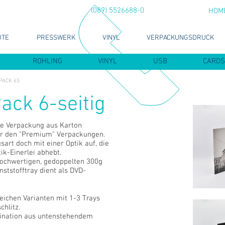
(089) 5526688-0
HOM
OTE
PRESSWERK
VINYL
VERPACKUNGSDRUCK
ROHLING
VINYL
USB
CARDS
PACK 6S
ck 6-seitig
le Verpackung aus Karton
ter den "Premium" Verpackungen.
art doch mit einer Optik auf, die
ik-Einerlei abhebt.
ochwertigen, gedoppelten 300g
ststofftray dient als DVD-
reichen Varianten mit 1-3 Trays
chlitz.
bination aus untenstehendem