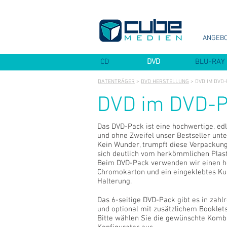
ANGEB
CD
DVD
BLU-RAY
DATENTRÄGER
>
DVD HERSTELLUNG
> DVD IM DVD-
DVD im DVD-Pa
Das DVD-Pack ist eine hochwertige, ed
und ohne Zweifel unser Bestseller un
Kein Wunder, trumpft diese Verpackungs
sich deutlich vom herkömmlichen Plast
Beim DVD-Pack verwenden wir einen h
Chromokarton und ein eingeklebtes Kun
Halterung.
Das 6-seitige DVD-Pack gibt es in zahl
und optional mit zusätzlichem Booklets
Bitte wählen Sie die gewünschte Kom