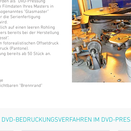
erden als "DVD-Pressung"
ie Filmdaten Ihres Masters in
sogenanntes "Glasmaster"
r die Serienfertigung
ird.
lich auf einen leeren Rohling
ers bereits bei der Herstellung
esst".
m fotorealistischen Offsetdruck
ruck (Pantone).
ng bereits ab 50 Stück an.
ge
sichtbaren "Brennrand"
 DVD-BEDRUCKUNGSVERFAHREN IM DVD-PRE