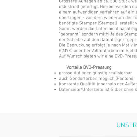
Grössere Auflagen ab ca. 300 Stück w
industriell gefertigt. Hierbei werden d
einem aufwendigen Verfahren auf ein 
übertragen - von dem wiederum der fü
benötigte Stamper (Stempel) erstellt w
Somit werden die Daten nicht nachträg
"gebrannt", sondern mithilfe des Stamp
der Scheibe auf den Datenträger "gepr
Die Bedruckung erfolgt je nach Motiv i
(CMYK) oder bei Volltonfarben im Siebd
Auf Wunsch bieten wir eine DVD-Pressu
Vorteile DVD-Pressung
grosse Auflagen günstig realisierbar
auch Sonderfarben möglich (Pantone)
konstante Qualität innerhalb der Aufla
Datenseite/Unterseite ist Silber ohne 
UNSER