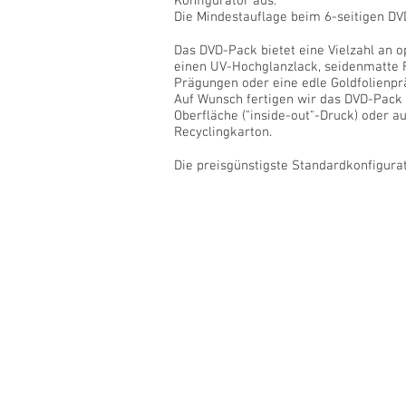
Konfigurator aus.
Die Mindestauflage beim 6-seitigen DVD
Das DVD-Pack bietet eine Vielzahl an o
einen UV-Hochglanzlack, seidenmatte 
Prägungen oder eine
edle Goldfolienpr
Auf Wunsch fertigen wir das DVD-Pack
Oberfläche ("inside-out"-Druck) oder 
Recyclingkarton.
Die preisgünstigste Standardkonfigurat