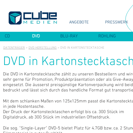
ANGEBOTE
PRESSWERK
CD
DVD
BLU-RAY
ROHLING
DATENTRÄGER
>
DVD HERSTELLUNG
> DVD IN KARTONSTECKTASCHE
DVD in Kartonstecktasc
Die DVD in Kartonstecktasche zählt zu unseren Bestsellern und wir
sehr gerne für Promotion, Produktpräsentation oder als Give-Awa
eingesetzt. Die äusserst preisgünstige Kartonverpackung wird beid
bedruckt und lässt sich durch das handliche Format gut transporti
Mit dem schlanken Maßen von 125x125mm passt die Kartonsteckt
in jede Hostentasche.
Der Druck der Kartonstecktaschen erfolgt bis ca. 300 Stück im
Digitaldruck, ab 300 Stück im industriellen Offsetdruck.
Die sog. "Single-Layer" DVD-5 bietet Platz für 4.7GB bzw. ca. 2 Stu