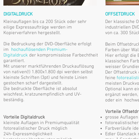
DIGITALDRUCK
OFFSETDRUCK
Kleinauflagen bis ca 200 Stück oder sehr
Der klassische 
eilige Expressaufträge werden im
industriellen DV
Kopierverfahren hergestellt.
von ca. 300 Stüc
Die Bedruckung der DVD-Oberfläche erfolgt
Beim Offsetdruc
im
hochauflösenden Premium-
Farben über Wal
Digitaldruck
der kompromisslose Farbechtheit
Hier erfolgt die
garantiert.
klassischen Far
Mit unserer marktführenden Druckauflösung
weisser Grundie
von nativen(!) 1.800x1.800 dpi werden selbst
Der Offsetdruck 
kleinste Schriften (3pt) und feinste Linien
feine
fotorealist
gestochen scharf dargestellt.
meisten Druckvo
Die bedruckte Oberfläche ist absolut
Optional kann ei
wischfest, kratzunempfindlich und UV-
ergänzt werden, 
beständig.
oder ein hochwe
Vorteile Offsetdr
​Vorteile Digitaldruck
grosse Auflagen 
kleinste Auflagen in Premiumqualität
fotorealistische
fotorealistischer Druck möglich
Farbverläufe ide
24h-Expressmöglichkeit
Edler Glanzlack 