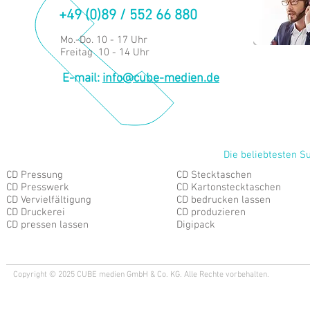
+49 (0)89 / 552 66 880
Mo.-Do. 10 - 17 Uhr
Freitag 10 - 14 Uhr
E-mail:
info@cube-medien.de
Die beliebtesten S
CD Pressung
CD Stecktaschen
CD Presswerk
CD Kartonstecktaschen
CD Vervielfältigung
CD bedrucken lassen
CD Druckerei
CD produzieren
CD pressen lassen
Digipack
Copyright © 2025 CUBE medien GmbH & Co. KG. Alle Rechte vorbehalten.