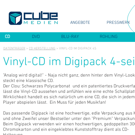
ANGEBOTE
PRESSWERK
CD
DVD
BLU-RAY
ROHLING
DATENTRÄGER
>
CD HERSTELLUNG
> VINYL-CD IM DIGIPACK 4S
Vinyl-CD im Digipack 4-sei
"Analog wird digital!" - Naja nicht ganz, denn hinter dem Vinyl-Look
steckt eine klassische CD.
Der Clou: Schwarzes Polycarbonat und ein patentiertes Druckverf
lässt die Vinyl-CD aussehen und anfühlen wie eine echte Schallplatt
Wirklichkeit handelt es sich natürlich um eine CD, die sich in jede
Player abspielen lässt. Ein Muss für jeden Musikfan!
Das passende Digipack ist eine hochwertige, edle Verpackung aus 
und ohne Zweifel unser Bestseller unter den "Premium" Verpackun
Beim Digipack verwenden wir einen hochwertigen, gedoppelten 30
Chromokarton und ein eingeklebtes Kunststofftray dient als CD-