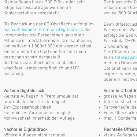
Kleinauflagen bis ca 300 Stück oder sehr
Der klassische 
eilige Expressaufträge werden im
industriellen CD
Kopierverfahren hergestellt.
von ca. 500 Stüc
Die Bedruckung der CD-Oberfläche erfolgt im
Beim Offsetdruc
hochauflösenden Premium-Digitaldruck
der
Farben über Walz
kompromisslose Farbechtheit garantiert.
erfolgt die Bedr
Mit unserer marktführenden Druckauflösung
Farbskala CMYK 
von nativen(!) 1.800x1.800 dpi werden selbst
Grundierung.
kleinste Schriften (3pt) und feinste Linien
Der Offsetdruck 
gestochen scharf dargestellt.
feine
fotorealist
Die bedruckte Oberfläche ist absolut
meisten Druckvo
wischfest, kratzunempfindlich und UV-
Optional kann ei
beständig.
ergänzt werden, 
oder ein hochwe
​Vorteile Digitaldruck
Vorteile Offsetdr
kleinste Auflagen in Premiumqualität
grosse Auflagen 
fotorealistischer Druck möglich
fotorealistische
24h-Expressmöglichkeit
Farbverläufe ide
kostenloses Vorabmuster möglich
Edler Glanzlack 
Motivwechsel innerhalb der Auflage
max. 1 Sonderfa
Nachteile Digitaldruck
Nachteile Offset
höhere Auflagen nicht rentabel
kleine Auflagen 