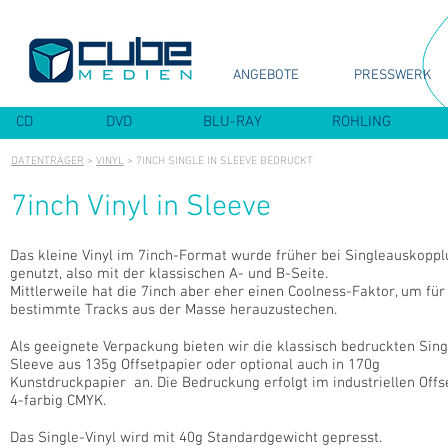
ANGEBOTE
PRESSWERK
CD
DVD
BLU-RAY
ROHLING
DATENTRÄGER
>
VINYL
> 7INCH SINGLE IN SLEEVE BEDRUCKT
7inch Vinyl in Sleeve
7inch Single in Sleeve bedruckt
Das kleine Vinyl im 7inch-Format wurde früher bei Singleauskopp
genutzt, also mit der klassischen A- und B-Seite.
Mittlerweile hat die 7inch aber eher einen Coolness-Faktor, um für
bestimmte Tracks aus der Masse herauzustechen.
Als geeignete Verpackung bieten wir die klassisch bedruckten Sing
Sleeve aus 135g Offsetpapier oder optional auch in 170g
Kunstdruckpapier an. Die Bedruckung erfolgt im industriellen Offs
4-farbig CMYK.
Das Single-Vinyl wird mit 40g Standardgewicht gepresst.